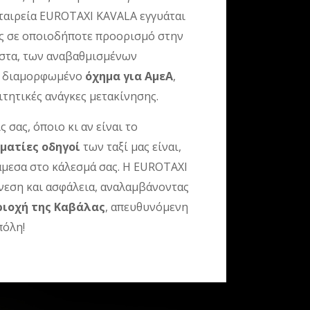
εταιρεία EUROTAXI KAVALA εγγυάται
ς σε οποιοδήποτε προορισμό στην
λιστα, των αναβαθμισμένων
κά διαμορφωμένο
όχημα για ΑμεΑ
,
ιτητικές ανάγκες μετακίνησης.
ς σας, όποιο κι αν είναι το
ματίες οδηγοί
των ταξί μας είναι,
άμεσα στο κάλεσμά σας. Η EUROTAXI
νεση και ασφάλεια, αναλαμβάνοντας
ριοχή της Καβάλας
, απευθυνόμενη
πόλη!