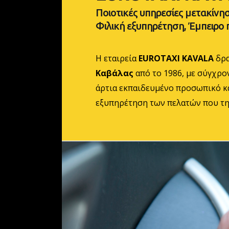
Ποιοτικές υπηρεσίες μετακίνησ
Φιλική εξυπηρέτηση, Έμπειρο
Η εταιρεία
EUROTAXI KAVALA
δρα
Καβάλας
από το 1986, με σύγχρ
άρτια εκπαιδευμένο προσωπικό κ
εξυπηρέτηση των πελατών που τη