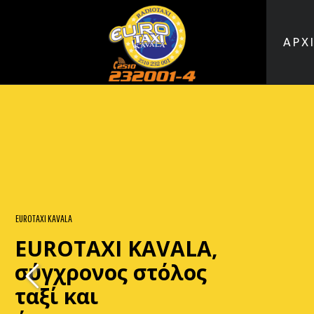
ΑΡΧ
EUROTAXI KAVALA
EUROTAXI KAVALA,
σύγχρονος στόλος
ταξί και