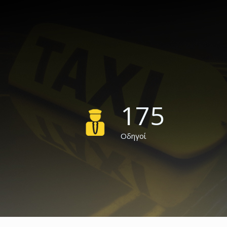
175
Οδηγοί