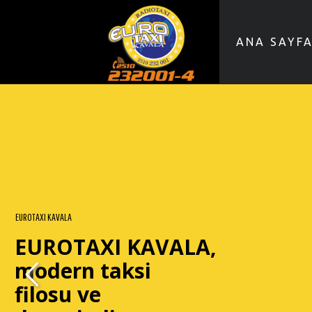
ANA SAYF
EUROTAXI KAVALA
EUROTAXI KAVALA,
modern taksi
filosu ve