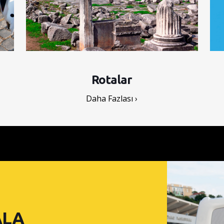
Rotalar
Daha Fazlası ›
ALA