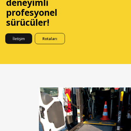
deneyimli
profesyonel
sürücüler!
İletişim
Rotaları