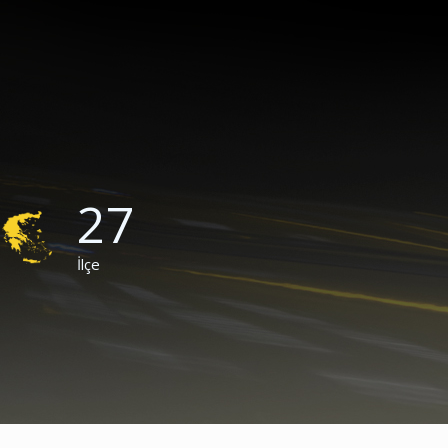
27
İlçe