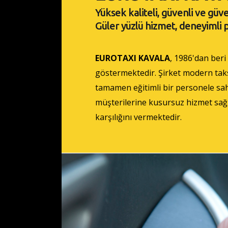
Yüksek kaliteli, güvenli ve güve
Güler yüzlü hizmet, deneyimli 
EUROTAXI KAVALA
, 1986'dan beri
göstermektedir. Şirket modern taks
tamamen eğitimli bir personele sa
müşterilerine kusursuz hizmet sağ
karşılığını vermektedir.