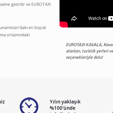
 haline getirilir ve EUROTAXI
unanistan'daki en büyük
şma ortamındaki
EUROTAXI KAVALA, Kavala'
alanları, turistik yerleri
seçenekleriyle dolu!
iz
Yılın yaklaşık
%100'ünde