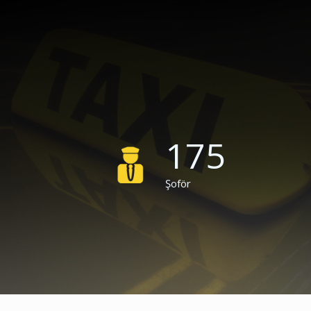
175
Şoför